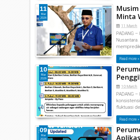
Musim 
11
Minta 
Mar
2026
11 March
‎‎PADANG –
Nusantara.
memprediks
Read more »
Perumd
10
Penggil
Mar
2026
10 March
‎‎PADANG –
konsistens
fluktuasi d
Read more »
Perumd
09
Aplikas
Mar
2026