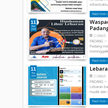
infrastrukt
Read more »
Waspa
11
Padang
Mar
2026
11 March
‎‎PADANG —
Padang men
meninggalk
Read more »
Lebara
11
Mar
11 March
2026
‎‎PADANG —
Lebaran ba
mudik dan 
Read more »