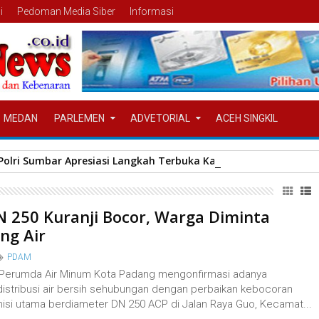
i
Pedoman Media Siber
Informasi
MEDAN
PARLEMEN
ADVETORIAL
ACEH SINGKIL
olri Sumbar Apresiasi Langkah Terbuka Kapolda Irjen Pol. Djat
N 250 Kuranji Bocor, Warga Diminta
ng Air
PDAM
Perumda Air Minum Kota Padang mengonfirmasi adanya
istribusi air bersih sehubungan dengan perbaikan kebocoran
misi utama berdiameter DN 250 ACP di Jalan Raya Guo, Kecamat...