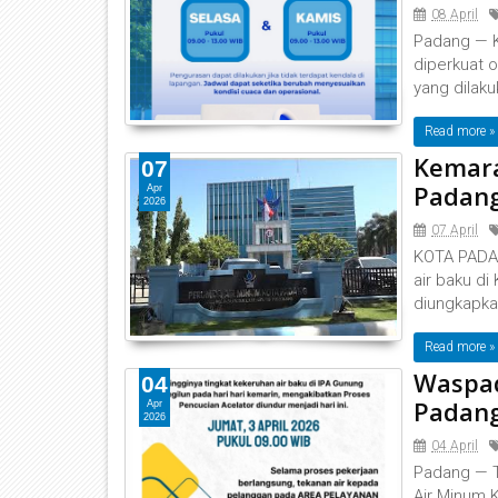
08 April
‎Padang — 
diperkuat 
yang dilaku
Read more »
Kemara
07
Padang
Apr
2026
07 April
‎‎KOTA PAD
air baku di
diungkapka
Read more »
Waspad
04
Padang
Apr
2026
04 April
‎Padang —
Air Minum 