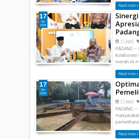
Read more »
Sinerg
17
Apresi
Apr
2026
Padan
17 April
‎‎PADANG –
kolaborasi 
merah ini m
Read more »
Optima
17
Pemeli
Apr
2026
17 April
‎‎PADANG — 
masyarakat
pemeliharaa
Read more »