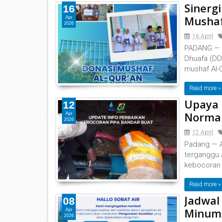
Sinerg
16
Mushaf
Apr
2026
16 April
‎PADANG — 
Dhuafa (DD
mushaf Al-Q
Read more »
Upaya
12
Normali
Apr
2026
12 April
Padang — A
terganggu a
kebocoran 
Read more »
Jadwal
08
Minum
Apr
2026