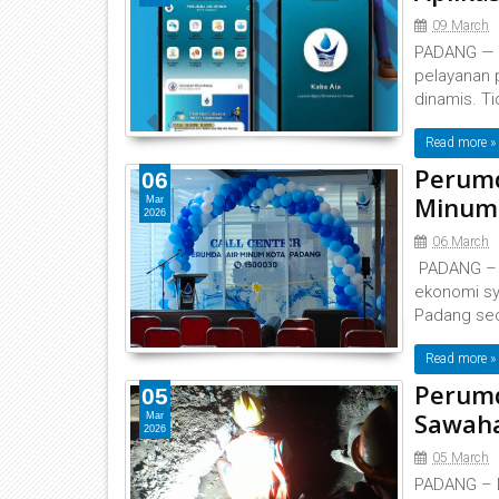
09 March
‎PADANG — 
pelayanan 
dinamis. Ti
Read more »
Perumd
06
Minum 
Mar
2026
06 March
‎PADANG – 
ekonomi sy
Padang sec
Read more »
Perumd
05
Sawah
Mar
2026
05 March
‎PADANG – 