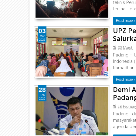
teknis Per
terlihat tet
Read more »
UPZ Pe
03
Salurk
Mar
2026
03 March
Padang – U
Indonesia 
Ramadhan k
Read more »
Demi A
28
Padang
Feb
2026
28 Februar
Padang - da
masyarakat
agenda per