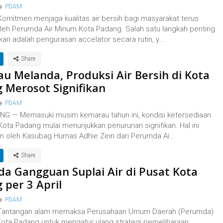
PDAM
Komitmen menjaga kualitas air bersih bagi masyarakat terus
oleh Perumda Air Minum Kota Padang. Salah satu langkah penting
kan adalah pengurasan accelator secara rutin, y...
u Melanda, Produksi Air Bersih di Kota
 Merosot Signifikan
PDAM
ANG — Memasuki musim kemarau tahun ini, kondisi ketersediaan
 Kota Padang mulai menunjukkan penurunan signifikan. Hal ini
n oleh Kasubag Humas Adhie Zein dari Perumda Ai...
a Gangguan Suplai Air di Pusat Kota
 per 3 April
PDAM
 Tantangan alam memaksa Perusahaan Umum Daerah (Perumda)
Kota Padang untuk mengatur ulang strategi pemeliharaan