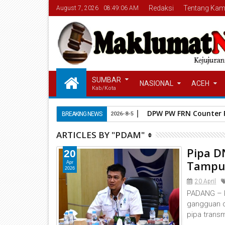
Redaksi
Tentang Kam
August 7, 2026
08:49:08 AM
SUMBAR
NASIONAL
ACEH
Kab/Kota
DPW PW FRN Counter P
BREAKING NEWS
2026-8-5
ARTICLES BY "PDAM"
Pipa D
20
Tampu
Apr
2026
20 April
‎PADANG – 
gangguan d
pipa trans