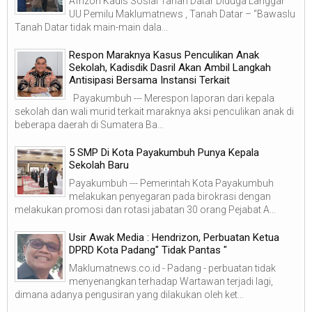
Afrizon Kadis Sosial Tanah Datar Diduga Langgar
UU Pemilu Maklumatnews , Tanah Datar – “Bawaslu
Tanah Datar tidak main-main dala...
Respon Maraknya Kasus Penculikan Anak
Sekolah, Kadisdik Dasril Akan Ambil Langkah
Antisipasi Bersama Instansi Terkait
Payakumbuh --- Merespon laporan dari kepala
sekolah dan wali murid terkait maraknya aksi penculikan anak di
beberapa daerah di Sumatera Ba...
5 SMP Di Kota Payakumbuh Punya Kepala
Sekolah Baru
Payakumbuh --- Pemerintah Kota Payakumbuh
melakukan penyegaran pada birokrasi dengan
melakukan promosi dan rotasi jabatan 30 orang Pejabat A...
Usir Awak Media : Hendrizon, Perbuatan Ketua
DPRD Kota Padang" Tidak Pantas "
Maklumatnews.co.id - Padang - perbuatan tidak
menyenangkan terhadap Wartawan terjadi lagi,
dimana adanya pengusiran yang dilakukan oleh ket...