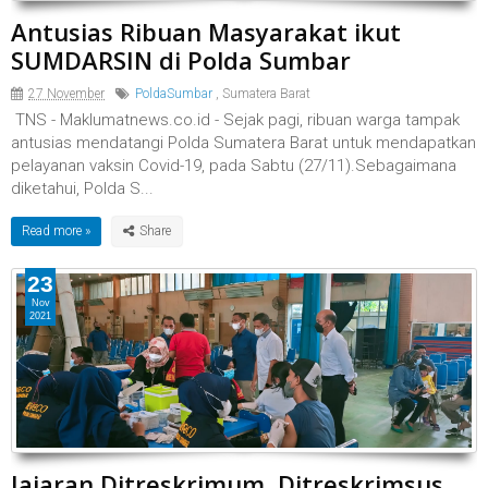
Antusias Ribuan Masyarakat ikut
SUMDARSIN di Polda Sumbar
27 November
PoldaSumbar
,
Sumatera Barat
TNS - Maklumatnews.co.id - Sejak pagi, ribuan warga tampak
antusias mendatangi Polda Sumatera Barat untuk mendapatkan
pelayanan vaksin Covid-19, pada Sabtu (27/11).Sebagaimana
diketahui, Polda S...
Read more »
23
Nov
2021
Jajaran Ditreskrimum, Ditreskrimsus,