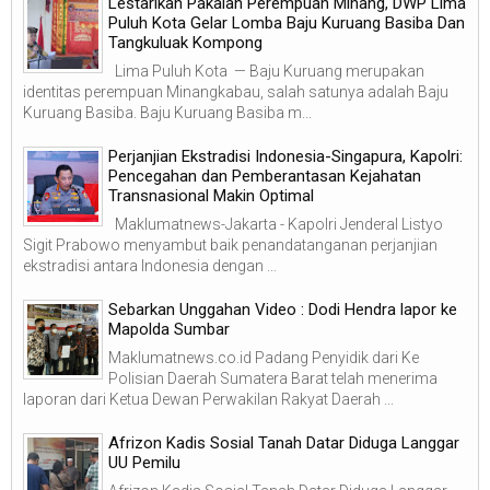
Lestarikan Pakaian Perempuan Minang, DWP Lima
Puluh Kota Gelar Lomba Baju Kuruang Basiba Dan
Tangkuluak Kompong
Lima Puluh Kota — Baju Kuruang merupakan
identitas perempuan Minangkabau, salah satunya adalah Baju
Kuruang Basiba. Baju Kuruang Basiba m...
Perjanjian Ekstradisi Indonesia-Singapura, Kapolri:
Pencegahan dan Pemberantasan Kejahatan
Transnasional Makin Optimal
Maklumatnews-Jakarta - Kapolri Jenderal Listyo
Sigit Prabowo menyambut baik penandatanganan perjanjian
ekstradisi antara Indonesia dengan ...
Sebarkan Unggahan Video : Dodi Hendra lapor ke
Mapolda Sumbar
Maklumatnews.co.id Padang Penyidik dari Ke
Polisian Daerah Sumatera Barat telah menerima
laporan dari Ketua Dewan Perwakilan Rakyat Daerah ...
Afrizon Kadis Sosial Tanah Datar Diduga Langgar
UU Pemilu