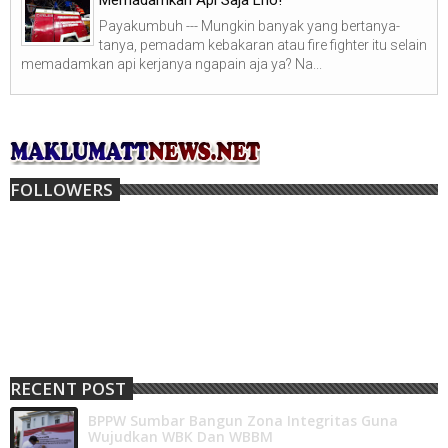
Payakumbuh --- Mungkin banyak yang bertanya-
tanya, pemadam kebakaran atau fire fighter itu selain
memadamkan api kerjanya ngapain aja ya? Na...
FOLLOWERS
RECENT POST
BPPW Sumbar Bangun Zona Integritas Guna
Wujudkan WBK Dan WBBM