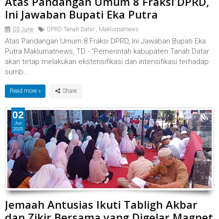
Atas Pandangan Umum 8 Fraksi DPRD,
Ini Jawaban Bupati Eka Putra
03 June
DPRD Tanah Datar
,
Maklumatnews
Atas Pandangan Umum 8 Fraksi DPRD, Ini Jawaban Bupati Eka
Putra Maklumatnews, TD - "Pemerintah kabupaten Tanah Datar
akan tetap melakukan ekstensifikasi dan intensifikasi terhadap
sumb...
Read more »
02
Jun
2025
Jemaah Antusias Ikuti Tabligh Akbar
dan Zikir Bersama yang Digelar Magnet