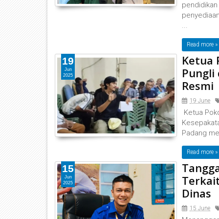
pendidikan
penyediaan
...
Read more »
Ketua 
19
Pungli
Jun
2025
Resmi
19 June
Ketua Pokd
Kesepakata
Padang mem
Read more »
Tangga
15
Terkai
Jun
2025
Dinas
15 June