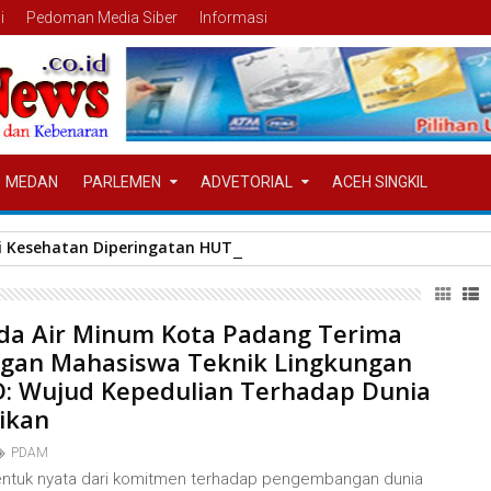
i
Pedoman Media Siber
Informasi
MEDAN
PARLEMEN
ADVETORIAL
ACEH SINGKIL
ti Kesehatan Diperingatan HUT Ke-80 Jalasenastri Tahun 2026
a Air Minum Kota Padang Terima
gan Mahasiswa Teknik Lingkungan
 Wujud Kepedulian Terhadap Dunia
ikan
PDAM
ntuk nyata dari komitmen terhadap pengembangan dunia