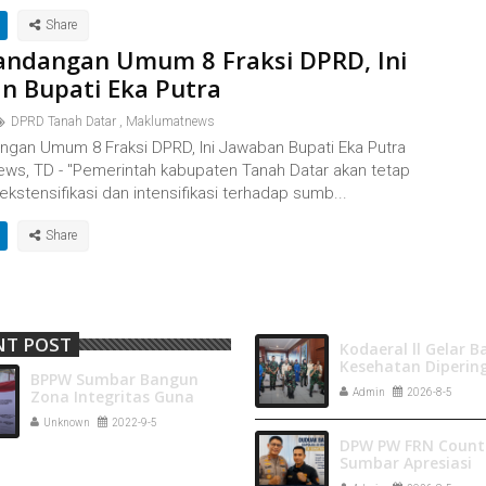
andangan Umum 8 Fraksi DPRD, Ini
n Bupati Eka Putra
DPRD Tanah Datar
,
Maklumatnews
ngan Umum 8 Fraksi DPRD, Ini Jawaban Bupati Eka Putra
ws, TD - "Pemerintah kabupaten Tanah Datar akan tetap
kstensifikasi dan intensifikasi terhadap sumb...
NT POST
Kodaeral ll Gelar B
Kesehatan Diperin
BPPW Sumbar Bangun
HUT Ke-80 Jalasena
Zona Integritas Guna
Admin
2026-8-5
Tahun 2026
Wujudkan WBK Dan WBBM
Unknown
2022-9-5
DPW PW FRN Counte
Sumbar Apresiasi
Langkah Terbuka 