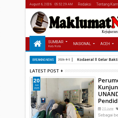
Redaksi
Tentang Kam
August 6, 2026
05:52:29 AM
SUMBAR
NASIONAL
ACEH
Kab/Kota
Kodaeral ll Gelar Bak
BREAKING NEWS
2026-8-5
LATEST POST
Perumd
20
Kunjun
Jun
2025
UNAND:
Pendid
20 June
Sebagai be