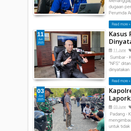
Menanggapi
dugaan pen
Perumda Ai
Read more »
Kasus 
11
Dinyat
Jun
2025
11 June
Sumbar - Ka
"NFS" ditan
dinyatakan 
Read more »
Kapolr
03
Lapork
Jun
2025
03 June
Padang - K
mengimbau 
untuk tida