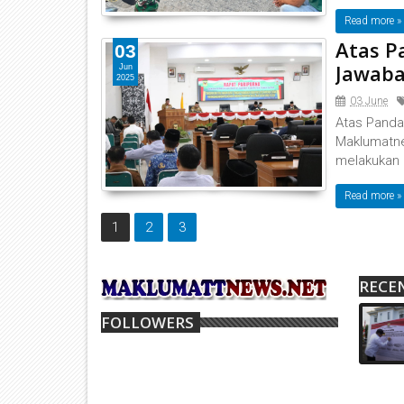
Read more »
Atas P
03
Jawaba
Jun
2025
03 June
Atas Panda
Maklumatne
melakukan e
Read more »
1
2
3
RECE
FOLLOWERS