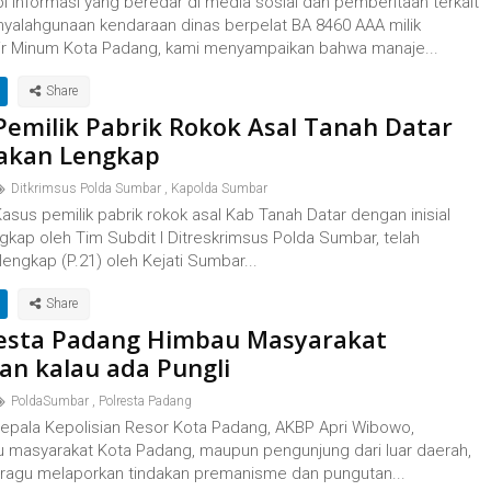
 informasi yang beredar di media sosial dan pemberitaan terkait
yalahgunaan kendaraan dinas berpelat BA 8460 AAA milik
r Minum Kota Padang, kami menyampaikan bahwa manaje...
Pemilik Pabrik Rokok Asal Tanah Datar
akan Lengkap
Ditkrimsus Polda Sumbar
,
Kapolda Sumbar
sus pemilik pabrik rokok asal Kab Tanah Datar dengan inisial
gkap oleh Tim Subdit I Ditreskrimsus Polda Sumbar, telah
lengkap (P.21) oleh Kejati Sumbar...
esta Padang Himbau Masyarakat
an kalau ada Pungli
PoldaSumbar
,
Polresta Padang
epala Kepolisian Resor Kota Padang, AKBP Apri Wibowo,
masyarakat Kota Padang, maupun pengunjung dari luar daerah,
k ragu melaporkan tindakan premanisme dan pungutan...