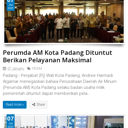
Jan
2025
Perumda AM Kota Padang Dituntut
Berikan Pelayanan Maksimal
07 January
PDAM
Padang - Penjabat (Pj) Wali Kota Padang, Andree Harmadi
Algamar menegaskan bahwa Perusahaan Daerah Air Minum
(Perumda AM) Kota Padang selaku badan usaha milik
pemerintah dituntut dapat memberikan pela...
Read more »
07
Jan
2025