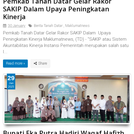
Pemkab Tanah Datar Gelar Rakor
SAKIP Dalam Upaya Peningkatan
Kinerja
30 January
Berita Tanah Datar
,
Maklumatnews
Pemkab Tanah Datar Gelar Rakor SAKIP Dalam Upaya
Peningkatan Kinerja Maklumatnews, (TD) - "SAKIP atau Sistem
Akuntabilitas Kinerja Instansi Pemerintah merupakan salah satu
l...
Read more »
29
Jan
2025
Bupati Eka Putra Hadiri Waqaf Hafizh