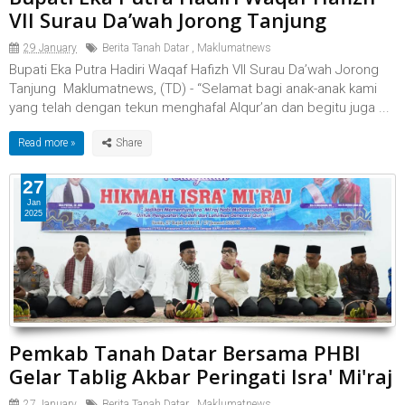
VII Surau Da’wah Jorong Tanjung
29 January
Berita Tanah Datar
,
Maklumatnews
Bupati Eka Putra Hadiri Waqaf Hafizh VII Surau Da’wah Jorong
Tanjung Maklumatnews, (TD) - “Selamat bagi anak-anak kami
yang telah dengan tekun menghafal Alqur’an dan begitu juga ...
Read more »
27
Jan
2025
Pemkab Tanah Datar Bersama PHBI
Gelar Tablig Akbar Peringati Isra' Mi'raj
27 January
Berita Tanah Datar
,
Maklumatnews