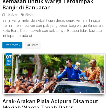
Kemasan untuk Warga Terdampak
Banjir di Banuaran
10 March
PDAM
Banjir yang melanda akibat hujan deras sejak kemarin hingga
hari ini menimbulkan dampak yang besar bagi warga Banuaran,
Koto Baru, Gurun Laweh dan sekitarnya. Betapa tidak, kawasan
ini tepat berada di...
Read more »
07
Mar
2024
Arak-Arakan Piala Adipura Disambut
Meriah Warga Tanah Datar