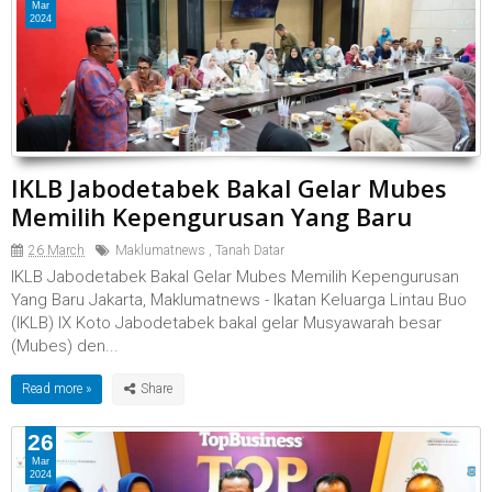
Mar
2024
IKLB Jabodetabek Bakal Gelar Mubes
Memilih Kepengurusan Yang Baru
26 March
Maklumatnews
,
Tanah Datar
IKLB Jabodetabek Bakal Gelar Mubes Memilih Kepengurusan
Yang Baru Jakarta, Maklumatnews - Ikatan Keluarga Lintau Buo
(IKLB) IX Koto Jabodetabek bakal gelar Musyawarah besar
(Mubes) den...
Read more »
26
Mar
2024