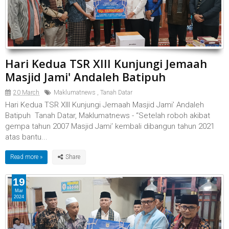
Hari Kedua TSR XIII Kunjungi Jemaah
Masjid Jami' Andaleh Batipuh
20 March
Maklumatnews
,
Tanah Datar
Hari Kedua TSR XIII Kunjungi Jemaah Masjid Jami’ Andaleh
Batipuh Tanah Datar, Maklumatnews - “Setelah roboh akibat
gempa tahun 2007 Masjid Jami’ kembali dibangun tahun 2021
atas bantu...
Read more »
19
Mar
2024