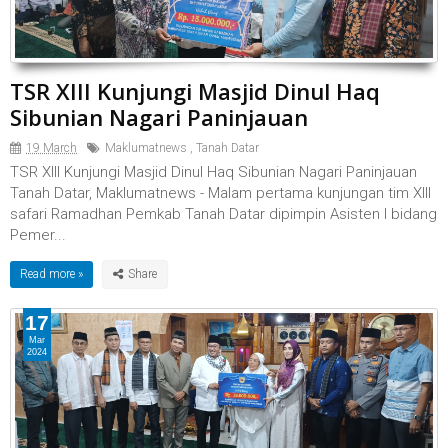
TSR XIII Kunjungi Masjid Dinul Haq
Sibunian Nagari Paninjauan
19 March
Maklumatnews
,
Tanah Datar
TSR XIII Kunjungi Masjid Dinul Haq Sibunian Nagari Paninjauan
Tanah Datar, Maklumatnews - Malam pertama kunjungan tim XIII
safari Ramadhan Pemkab Tanah Datar dipimpin Asisten I bidang
Pemer...
Read more »
17
Mar
2024