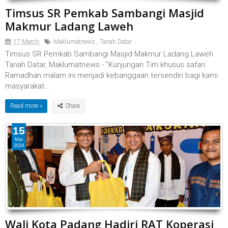
Timsus SR Pemkab Sambangi Masjid
Makmur Ladang Laweh
17 March
Maklumatnews
,
Tanah Datar
Timsus SR Pemkab Sambangi Masjid Makmur Ladang Laweh
Tanah Datar, Maklumatnews - "Kunjungan Tim khusus safari
Ramadhan malam ini menjadi kebanggaan tersendiri bagi kami
masyarakat...
Read more »
15
Mar
2024
Wali Kota Padang Hadiri RAT Koperasi