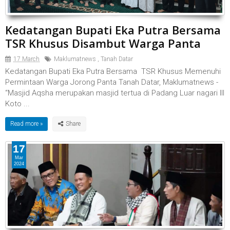
Kedatangan Bupati Eka Putra Bersama
TSR Khusus Disambut Warga Panta
17 March
Maklumatnews
,
Tanah Datar
Kedatangan Bupati Eka Putra Bersama TSR Khusus Memenuhi
Permintaan Warga Jorong Panta Tanah Datar, Maklumatnews -
“Masjid Aqsha merupakan masjid tertua di Padang Luar nagari III
Koto ...
Read more »
17
Mar
2024