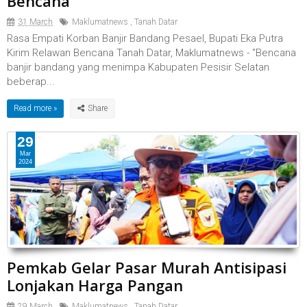
Bencana
31 March
Maklumatnews
,
Tanah Datar
Rasa Empati Korban Banjir Bandang Pesael, Bupati Eka Putra
Kirim Relawan Bencana Tanah Datar, Maklumatnews - "Bencana
banjir bandang yang menimpa Kabupaten Pesisir Selatan
beberap...
Read more »
29
Mar
2024
Pemkab Gelar Pasar Murah Antisipasi
Lonjakan Harga Pangan
29 March
Maklumatnews
,
Tanah Datar