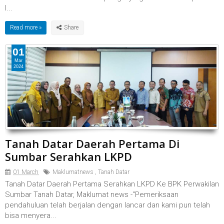
I...
Read more »
01
Mar
2024
Tanah Datar Daerah Pertama Di
Sumbar Serahkan LKPD
01 March
Maklumatnews
,
Tanah Datar
Tanah Datar Daerah Pertama Serahkan LKPD Ke BPK Perwakilan
Sumbar Tanah Datar, Maklumat news -"Pemeriksaan
pendahuluan telah berjalan dengan lancar dan kami pun telah
bisa menyera...