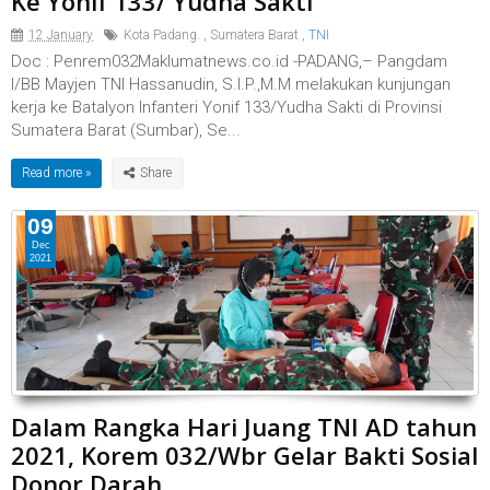
Ke Yonif 133/ Yudha Sakti
12 January
Kota Padang.
,
Sumatera Barat
,
TNI
Doc : Penrem032Maklumatnews.co.id -PADANG,– Pangdam
I/BB Mayjen TNI Hassanudin, S.I.P.,M.M melakukan kunjungan
kerja ke Batalyon Infanteri Yonif 133/Yudha Sakti di Provinsi
Sumatera Barat (Sumbar), Se...
Read more »
09
Dec
2021
Dalam Rangka Hari Juang TNI AD tahun
2021, Korem 032/Wbr Gelar Bakti Sosial
Donor Darah