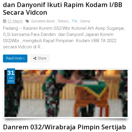
dan Danyonif Ikuti Rapim Kodam I/BB
Secara Vidcon
22 March
Sumatera Barat
,
Terbaru
,
TNI
,
Utama
Padang – Kasiren Korem 032/Wbr Kolonel Arh Asep Suganjar,
S,Si bersama Para Dandim dan Danyonif Jajaran Korem
032)Wbr , mengikuti Rapat Pimpinan Kodam I/BB TA 2022
secara Vidcon di R...
Read more »
31
Jan
2022
Danrem 032/Wirabraja Pimpin Sertijab