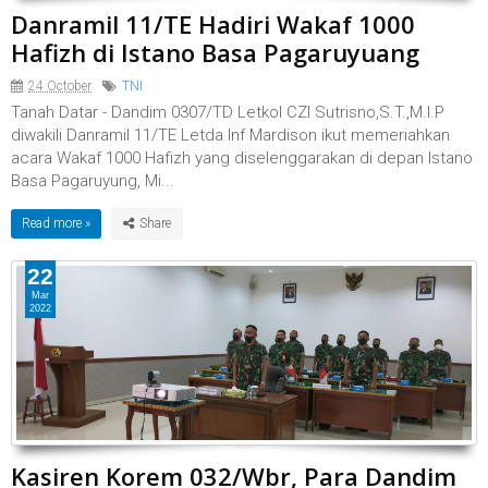
Danramil 11/TE Hadiri Wakaf 1000
Hafizh di Istano Basa Pagaruyuang
24 October
TNI
Tanah Datar - Dandim 0307/TD Letkol CZI Sutrisno,S.T.,M.I.P
diwakili Danramil 11/TE Letda Inf Mardison ikut memeriahkan
acara Wakaf 1000 Hafizh yang diselenggarakan di depan Istano
Basa Pagaruyung, Mi...
Read more »
22
Mar
2022
Kasiren Korem 032/Wbr, Para Dandim