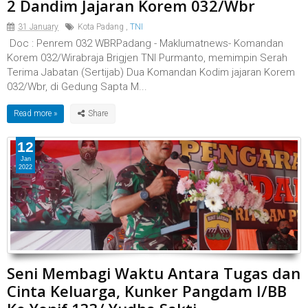
2 Dandim Jajaran Korem 032/Wbr
31 January
Kota Padang
,
TNI
Doc : Penrem 032 WBRPadang - Maklumatnews- Komandan
Korem 032/Wirabraja Brigjen TNI Purmanto, memimpin Serah
Terima Jabatan (Sertijab) Dua Komandan Kodim jajaran Korem
032/Wbr, di Gedung Sapta M...
Read more »
12
Jan
2022
Seni Membagi Waktu Antara Tugas dan
Cinta Keluarga, Kunker Pangdam I/BB