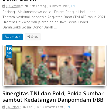
09 December
Kota Padang.
,
Sumatera Barat
,
TNI
Padang - Maklumatnews.co.id - Dalam Rangka Hari Juang
Tentara Nasional Indonesia Angkatan Darat (TNI AD) tahun 2021
, Korem 032/Wbr dan jajaran gelar Bakti Sosial Donor
Darah.Bakti Sosial Donor Darah ...
Read more »
16
Oct
2021
Sinergitas TNI dan Polri, Polda Sumbar
sambut Kedatangan Danpomdam I/BB
16 October
Baru
,
Polri
,
Sumatera Barat.
,
TNI