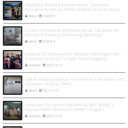
Mengukir Budaya Keselamatan: Sentuhan
Humanis Ditlantas Polda Sumbar di Jalan Raya
Admin
2026-8-5
Intake Tersumbat Material Banjir, Layanan Air
Minum di Padang Berkurang Bertahap
Admin
2026-8-4
Edward DF Silaturrahmi dengan Walinagari dan
Kajorong se-Koto Tangah Simalanggang
Unknown
2022-12-11
UIN IB Padang Bentuk Tim Pencari Fakta dan Unit
Layanan Terpadu PPKS
Admin
2022-12-12
Lanjutan Turnamen Sepakbola APP, SMAN 2
Payakumbuh Menyusul SMAN 1 Guguk?
Unknown
2022-12-12