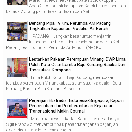
Maklumatnews.net , - Kabupaten Solok - Epyardi
Asda Calon bupati kabupaten Solok berikan bantuan
kepada 2 orang pemuda yaitu Hazim dan Nabil...
‎Bentang Pipa 19 Km, Perumda AM Padang
Tingkatkan Kapasitas Produksi Air Bersih
‎ ‎ PADANG – Langkah besar untuk menjamin
ketahanan air bersih dan keselamatan warga Kota
Padang resmi dimulai. Perumda Air Minum (AM) Kot...
Lestarikan Pakaian Perempuan Minang, DWP Lima
Puluh Kota Gelar Lomba Baju Kuruang Basiba Dan
Tangkuluak Kompong
Lima Puluh Kota — Baju Kuruang merupakan
identitas perempuan Minangkabau, salah satunya adalah Baju
Kuruang Basiba. Baju Kuruang Basiba m...
Perjanjian Ekstradisi Indonesia-Singapura, Kapolri:
Pencegahan dan Pemberantasan Kejahatan
Transnasional Makin Optimal
Maklumatnews-Jakarta - Kapolri Jenderal Listyo
Sigit Prabowo menyambut baik penandatanganan perjanjian
ekstradisi antara Indonesia dengan ...