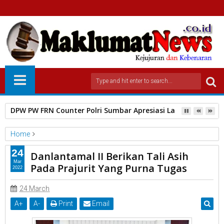
DPW PW FRN Counter Polri Sumbar Apresiasi Langkah Terbuka
Home
Terbaru
24
Danlantamal II Berikan Tali Asih
Danlantamal II Berikan Tali Asih Pada Prajurit Yang Purna Tugas
Mar
Pada Prajurit Yang Purna Tugas
2022
24 March
A
+
A
-
Print
Email