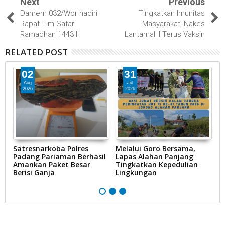
Next
Previous
Danrem 032/Wbr hadiri
Tingkatkan Imunitas
Rapat Tim Safari
Masyarakat, Nakes
Ramadhan 1443 H
Lantamal II Terus Vaksin
RELATED POST
02
31
Aug
Jul
2026
2026
g
Satresnarkoba Polres
Melalui Goro Bersama,
K
y
Padang Pariaman Berhasil
Lapas Alahan Panjang
P
Amankan Paket Besar
Tingkatkan Kepedulian
K
Berisi Ganja
Lingkungan
El
A