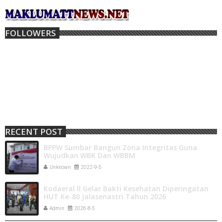
FOLLOWERS
RECENT POST
BPPW Sumbar Bangun Zona Integritas Guna
Wujudkan WBK Dan WBBM
Unknown
2022-9-5
Kodaeral ll Gelar Bakti Kesehatan Diperingatan
HUT Ke-80 Jalasenastri Tahun 2026
Admin
2026-8-5