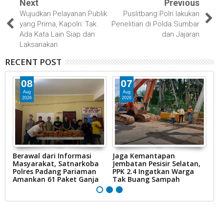
Next
Previous
Wujudkan Pelayanan Publik
Puslitbang Polri lakukan
yang Prima, Kapolri: Tak
Penelitian di Polda Sumbar
Ada Kata Lain Siap dan
dan Jajaran
Laksanakan
RECENT POST
08
07
Aug
Aug
2026
2026
al
Berawal dari Informasi
Jaga Kemantapan
Ko
m
Masyarakat, Satnarkoba
Jembatan Pesisir Selatan,
K
Polres Padang Pariaman
PPK 2.4 Ingatkan Warga
H
Amankan 61 Paket Ganja
Tak Buang Sampah
T