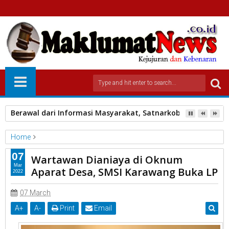
Berawal dari Informasi Masyarakat, Satnarkoba Polres Pa
Home
Unlabelled
07
Wartawan Dianiaya di Oknum
Wartawan Dianiaya di Oknum Aparat Desa, SMSI Karawang
Mar
Aparat Desa, SMSI Karawang Buka LP
2022
Buka LP
07 March
A
+
A
-
Print
Email