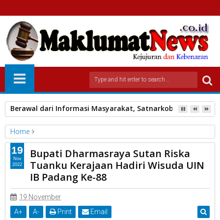
Berawal dari Informasi Masyarakat, Satnarkoba Polres Pa
Home
Sumatera Barat
Terbaru
Utama
19
Bupati Dharmasraya Sutan Riska
Bupati Dharmasraya Sutan Riska Tuanku Kerajaan Hadiri
Nov
Tuanku Kerajaan Hadiri Wisuda UIN
2022
Wisuda UIN IB Padang Ke-88
IB Padang Ke-88
19 November
A
+
A
-
Print
Email