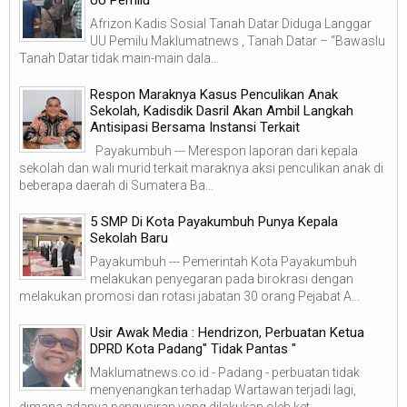
Afrizon Kadis Sosial Tanah Datar Diduga Langgar
UU Pemilu Maklumatnews , Tanah Datar – “Bawaslu
Tanah Datar tidak main-main dala...
Respon Maraknya Kasus Penculikan Anak
Sekolah, Kadisdik Dasril Akan Ambil Langkah
Antisipasi Bersama Instansi Terkait
Payakumbuh --- Merespon laporan dari kepala
sekolah dan wali murid terkait maraknya aksi penculikan anak di
beberapa daerah di Sumatera Ba...
5 SMP Di Kota Payakumbuh Punya Kepala
Sekolah Baru
Payakumbuh --- Pemerintah Kota Payakumbuh
melakukan penyegaran pada birokrasi dengan
melakukan promosi dan rotasi jabatan 30 orang Pejabat A...
Usir Awak Media : Hendrizon, Perbuatan Ketua
DPRD Kota Padang" Tidak Pantas "
Maklumatnews.co.id - Padang - perbuatan tidak
menyenangkan terhadap Wartawan terjadi lagi,
dimana adanya pengusiran yang dilakukan oleh ket...