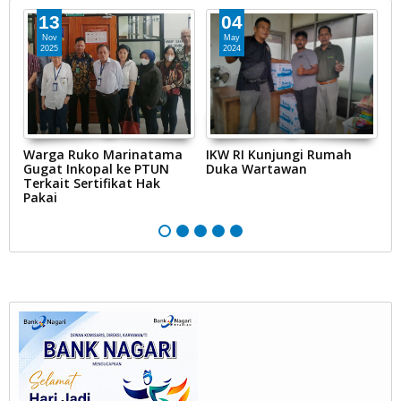
13
04
Nov
May
2025
2024
Warga Ruko Marinatama
IKW RI Kunjungi Rumah
L
Gugat Inkopal ke PTUN
Duka Wartawan
S
Terkait Sertifikat Hak
As
Pakai ‎
D