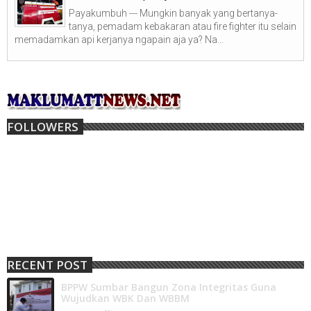
Payakumbuh --- Mungkin banyak yang bertanya-
tanya, pemadam kebakaran atau fire fighter itu selain
memadamkan api kerjanya ngapain aja ya? Na...
FOLLOWERS
RECENT POST
BPPW Sumbar Bangun Zona Integritas Guna
Wujudkan WBK Dan WBBM