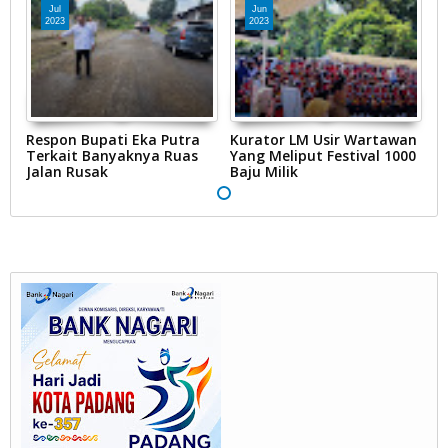
Jul
Jun
2023
2023
an
Respon Bupati Eka Putra
Kurator LM Usir Wartawan
R
00
Terkait Banyaknya Ruas
Yang Meliput Festival 1000
T
Jalan Rusak
Baju Milik
J