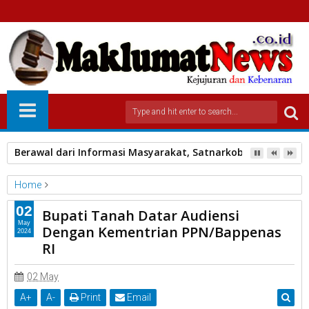
Berawal dari Informasi Masyarakat, Satnarkoba Polres Pa
Home
Maklumatnews
Tanah Datar
02
Bupati Tanah Datar Audiensi
Bupati Tanah Datar Audiensi Dengan Kementrian PPN/Bappenas
May
Dengan Kementrian PPN/Bappenas
2024
RI
RI
02 May
A
+
A
-
Print
Email