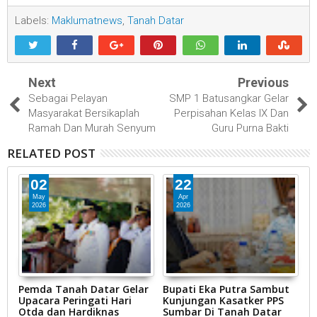
Labels:
Maklumatnews
,
Tanah Datar
Next
Previous
Sebagai Pelayan
SMP 1 Batusangkar Gelar
Masyarakat Bersikaplah
Perpisahan Kelas IX Dan
Ramah Dan Murah Senyum
Guru Purna Bakti
RELATED POST
02
22
May
Apr
2026
2026
u
Pemda Tanah Datar Gelar
Bupati Eka Putra Sambut
D
Upacara Peringati Hari
Kunjungan Kasatker PPS
S
BD
Otda dan Hardiknas
Sumbar Di Tanah Datar
P