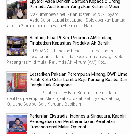
Epyardi Asda Berikan Bantuan Kepada 2 Orang
Pemuda Asal Surian Yang akan Kuliah di Mesir
Maklumatnews.net , - Kabupaten Solok - Epyardi
Asda Calon bupati kabupaten Solok berikan bantuan
kepada 2 orang pemuda yaitu Hazim dan Nabil...
‎Bentang Pipa 19 Km, Perumda AM Padang
Tingkatkan Kapasitas Produksi Air Bersih
‎ ‎ PADANG – Langkah besar untuk menjamin
ketahanan air bersih dan keselamatan warga Kota
Padang resmi dimulai. Perumda Air Minum (AM) Kot...
Lestarikan Pakaian Perempuan Minang, DWP Lima
Puluh Kota Gelar Lomba Baju Kuruang Basiba Dan
Tangkuluak Kompong
Lima Puluh Kota — Baju Kuruang merupakan
identitas perempuan Minangkabau, salah satunya adalah Baju
Kuruang Basiba. Baju Kuruang Basiba m...
Perjanjian Ekstradisi Indonesia-Singapura, Kapolri:
Pencegahan dan Pemberantasan Kejahatan
Transnasional Makin Optimal