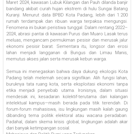
Maret 2024, kawasan Lubuk Kilangan dan Pauh dilanda banjir
bandang akibat curah hujan ekstrem di hulu Sungai Batang
Kuranji. Menurut data BPBD Kota Padang, lebih dari 1.200
rumah terdampak dan ribuan warga terpaksa mengungsi.
Fenomena ini bukan peristiwa tunggal. Dalam rentang 2022–
2024, abrasi pantai di kawasan Purus dan Muaro Lasak terus
meluas, mengancam permukiman pesisir dan merusak jalur
ekonomi pesisir barat. Sementara itu, longsor dan erosi
lahan menjadi langganan di Bungus dan Limau Manis,
memutus akses jalan serta merusak kebun warga.
Semua ini menegaskan bahwa daya dukung ekologis Kota
Padang telah melemah secara signifikan. Alih fungsi lahan,
buruknya tata ruang kota, serta eksploitasi ekonomi tanpa
etika menjadi penyebab utama. Ironisnya, dalam situasi
mendesak ini, kesadaran kolektif-terutama dari kalangan
intelektual kampus—masih berada pada titik terendah. Di
forum-forum mahasiswa, isu lingkungan masih kalah gaung
dibanding tema politik elektoral atau wacana peradaban.
Padahal, dalam skema krisis global, lingkungan adalah akar
dari banyak ketimpangan sosial.