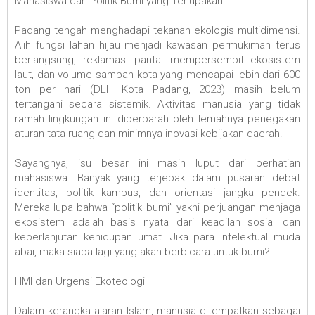
Mahasiswa dan Politik Bumi yang Terlupakan.
Padang tengah menghadapi tekanan ekologis multidimensi.
Alih fungsi lahan hijau menjadi kawasan permukiman terus
berlangsung, reklamasi pantai mempersempit ekosistem
laut, dan volume sampah kota yang mencapai lebih dari 600
ton per hari (DLH Kota Padang, 2023) masih belum
tertangani secara sistemik. Aktivitas manusia yang tidak
ramah lingkungan ini diperparah oleh lemahnya penegakan
aturan tata ruang dan minimnya inovasi kebijakan daerah.
Sayangnya, isu besar ini masih luput dari perhatian
mahasiswa. Banyak yang terjebak dalam pusaran debat
identitas, politik kampus, dan orientasi jangka pendek.
Mereka lupa bahwa “politik bumi” yakni perjuangan menjaga
ekosistem adalah basis nyata dari keadilan sosial dan
keberlanjutan kehidupan umat. Jika para intelektual muda
abai, maka siapa lagi yang akan berbicara untuk bumi?
HMI dan Urgensi Ekoteologi
Dalam kerangka ajaran Islam, manusia ditempatkan sebagai