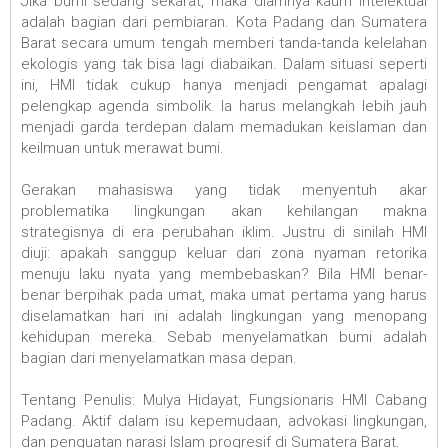
Jika bumi sedang sekarat, maka diamnya kaum intelektual
adalah bagian dari pembiaran. Kota Padang dan Sumatera
Barat secara umum tengah memberi tanda-tanda kelelahan
ekologis yang tak bisa lagi diabaikan. Dalam situasi seperti
ini, HMI tidak cukup hanya menjadi pengamat apalagi
pelengkap agenda simbolik. Ia harus melangkah lebih jauh
menjadi garda terdepan dalam memadukan keislaman dan
keilmuan untuk merawat bumi.
Gerakan mahasiswa yang tidak menyentuh akar
problematika lingkungan akan kehilangan makna
strategisnya di era perubahan iklim. Justru di sinilah HMI
diuji: apakah sanggup keluar dari zona nyaman retorika
menuju laku nyata yang membebaskan? Bila HMI benar-
benar berpihak pada umat, maka umat pertama yang harus
diselamatkan hari ini adalah lingkungan yang menopang
kehidupan mereka. Sebab menyelamatkan bumi adalah
bagian dari menyelamatkan masa depan.
Tentang Penulis: Mulya Hidayat, Fungsionaris HMI Cabang
Padang. Aktif dalam isu kepemudaan, advokasi lingkungan,
dan penguatan narasi Islam progresif di Sumatera Barat.