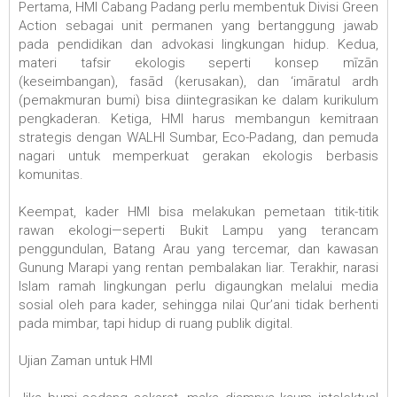
Pertama, HMI Cabang Padang perlu membentuk Divisi Green
Action sebagai unit permanen yang bertanggung jawab
pada pendidikan dan advokasi lingkungan hidup. Kedua,
materi tafsir ekologis seperti konsep mīzān
(keseimbangan), fasād (kerusakan), dan ‘imāratul ardh
(pemakmuran bumi) bisa diintegrasikan ke dalam kurikulum
pengkaderan. Ketiga, HMI harus membangun kemitraan
strategis dengan WALHI Sumbar, Eco-Padang, dan pemuda
nagari untuk memperkuat gerakan ekologis berbasis
komunitas.
Keempat, kader HMI bisa melakukan pemetaan titik-titik
rawan ekologi—seperti Bukit Lampu yang terancam
penggundulan, Batang Arau yang tercemar, dan kawasan
Gunung Marapi yang rentan pembalakan liar. Terakhir, narasi
Islam ramah lingkungan perlu digaungkan melalui media
sosial oleh para kader, sehingga nilai Qur’ani tidak berhenti
pada mimbar, tapi hidup di ruang publik digital.
Ujian Zaman untuk HMI