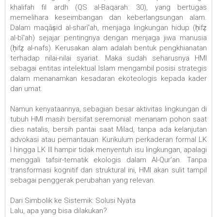
khalifah fil ardh (QS al-Baqarah: 30), yang bertugas
memelihara keseimbangan dan keberlangsungan alam.
Dalam maqāṣid al-sharī‘ah, menjaga lingkungan hidup (ḥifẓ
al-bī‘ah) sejajar pentingnya dengan menjaga jiwa manusia
(ḥifẓ al-nafs). Kerusakan alam adalah bentuk pengkhianatan
terhadap nilai-nilai syariat. Maka sudah seharusnya HMI
sebagai entitas intelektual Islam mengambil posisi strategis
dalam menanamkan kesadaran ekoteologis kepada kader
dan umat.
Namun kenyataannya, sebagian besar aktivitas lingkungan di
tubuh HMI masih bersifat seremonial: menanam pohon saat
dies natalis, bersih pantai saat Milad, tanpa ada kelanjutan
advokasi atau pemantauan. Kurikulum perkaderan formal LK
I hingga LK III hampir tidak menyentuh isu lingkungan, apalagi
menggali tafsir-tematik ekologis dalam Al-Qur’an. Tanpa
transformasi kognitif dan struktural ini, HMI akan sulit tampil
sebagai penggerak perubahan yang relevan.
Dari Simbolik ke Sistemik: Solusi Nyata
Lalu, apa yang bisa dilakukan?