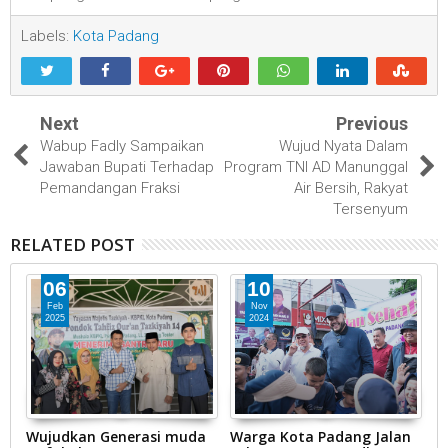
Labels:
Kota Padang
Next
Previous
Wabup Fadly Sampaikan
Wujud Nyata Dalam
Jawaban Bupati Terhadap
Program TNI AD Manunggal
Pemandangan Fraksi
Air Bersih, Rakyat
Tersenyum
RELATED POST
06
10
Feb
Nov
2025
2024
Wujudkan Generasi muda
Warga Kota Padang Jalan
W