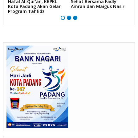
Hafal Al-Qur'an, KBPKL
Sehat Bersama Fadly
C
Kota Padang Akan Gelar
Amran dan Maigus Nasir
S
Program Tahfidz