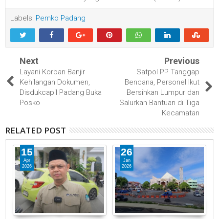
Labels:
Pemko Padang
Next
Previous
Layani Korban Banjir
Satpol PP Tanggap
Kehilangan Dokumen,
Bencana, Personel Ikut
Disdukcapil Padang Buka
Bersihkan Lumpur dan
Posko
Salurkan Bantuan di Tiga
Kecamatan
RELATED POST
15
26
Apr
Jan
2026
2026