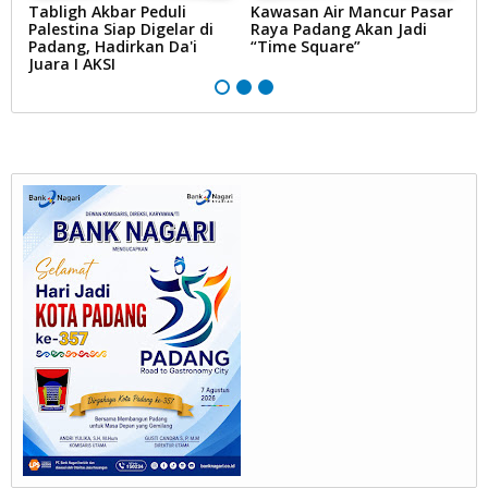
Tabligh Akbar Peduli
Kawasan Air Mancur Pasar
H
Palestina Siap Digelar di
Raya Padang Akan Jadi
Ru
i
Padang, Hadirkan Da'i
“Time Square”
P
Juara I AKSI