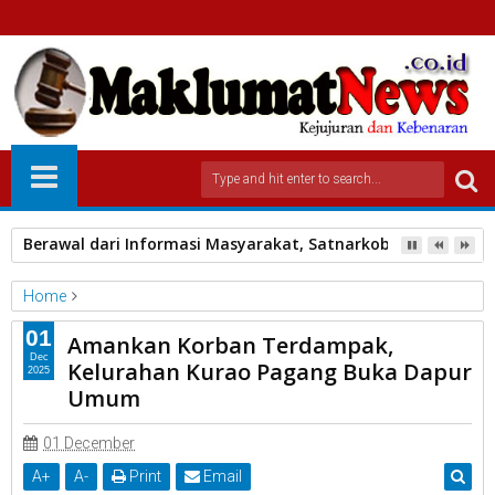
Berawal dari Informasi Masyarakat, Satnarkoba Polres Pa
Home
Pemko Padang
01
Amankan Korban Terdampak,
Amankan Korban Terdampak, Kelurahan Kurao Pagang Buka
Dec
Kelurahan Kurao Pagang Buka Dapur
2025
Dapur Umum
Umum
01 December
A
+
A
-
Print
Email