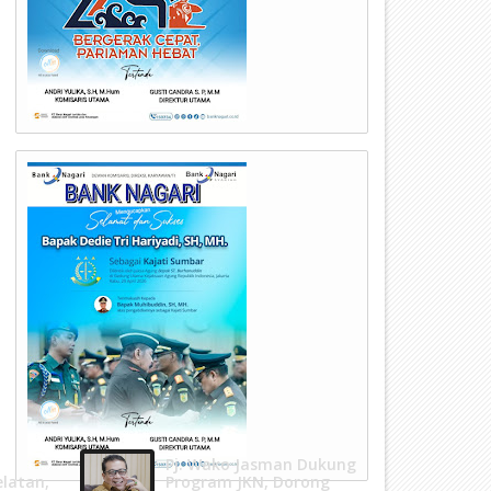
20
23
Jul
Jun
2025
2025
UA dan KSUBB Berdayakan
BWSS V Padang Lakukan
MKM Padang Sarai, Usaha
Perawatan Berkala Rutin di
umahan Naik Level
Danau Cimpago, Pastikan S
Aset Berfungsi Optimal
Pj. Wako Jasman Dukung
elatan,
Program JKN, Dorong