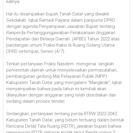
kalinya.
Hal itu disampaikan bupati Tanah Datar yang diwakili
Sekdakab Iqbal Ramadi Payana dalam paripurna DPRD
dengan agenda Penyampaian Jawaban Bupati tentang
Ranperda Pertanggungjawaban Pelaksanaan Anggaran
Pendapatan dan Belanja Daerah (APBD) Tahun 2022 atas
pandangan umum Fraksi-fraksi di Ruang Sidang Utama
DPRD setempat, Senen (4/7).
Terkait pertanyaan Fraksi Nasdem mengenai langkah
pemerintah daerah untuk menyelesaikan permasalahan,
pembangunan gedung Mal Pelayanan Publik (MPP)
Kabupaten Tanah Datar yang mengalami "Mangkrak", Iqbal
menyampaikan bahwa pada tahun ini kembali akan
dilanjutkan dengan anggaran yang telah disediakan dan
sedang dalam proses tender.
Sedangkan, pertanyaan tentang perda RTRW 2022-2042
Kabupaten Tanah Datar, yang belum tertuang dalam bentuk
Rencana Detail Tata Ruang (RDTR), jawaban bupati bahwa
penyusunan RDTR sebagai tindak lanjut Perda nomor 5