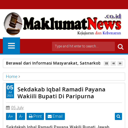
Berawal dari Informasi Masyarakat, Satnarkoba Polres Pa
Home
berita TanahaDatar Maklumatnews
05
Sekdakab Iqbal Ramadi Payana
Sekdakab Iqbal Ramadi Payana Wakiili Bupati Di Paripurna
Jul
Wakiili Bupati Di Paripurna
2023
05 July
A
+
A
-
Print
Email
Sekdakab Iqbal Ramadi Payana Wakili Bupati Jawab