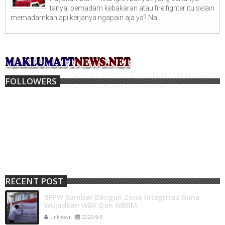
tanya, pemadam kebakaran atau fire fighter itu selain
memadamkan api kerjanya ngapain aja ya? Na...
FOLLOWERS
RECENT POST
BPPW Sumbar Bangun Zona Integritas Guna
Wujudkan WBK Dan WBBM
Unknown
2022-9-5